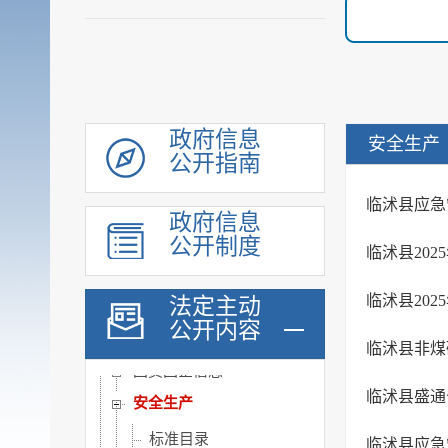
重大建设项目
优化服务
公共法律服务
审计公开
政府信息
安全生产
行政执法公示
公开指南
双随机一公开
临沭县应急
信用信息
政府信息
公开制度
价格与减税降费
临沭县20
旅游
临沭县20
法定主动
市场监管
公开内容
稳岗就业
临沭县非煤
国资国企信息
安全生产
标准目录
临沭县应急