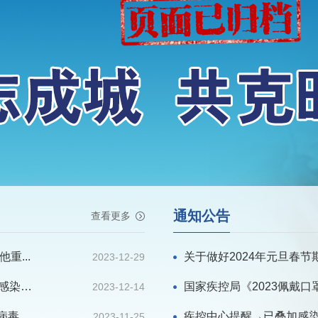
通知公告
查看更多
重...
关于做好2024年元旦春节
2023-12-29
JN.1或取代XBB成为主要流行株？元旦前后出现感染高...
国家疾控局《2023佩戴口
2023-12-14
...
疾控中心提醒→已叠加感
2023-11-25