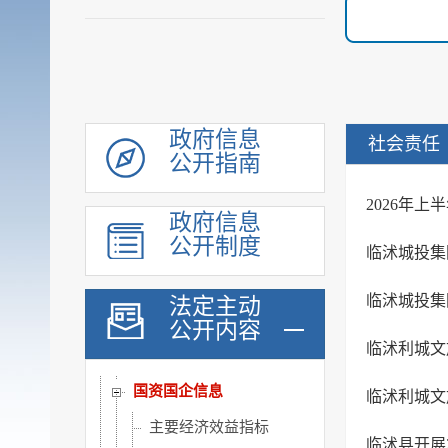
社会公益事业建设领域
重大建设项目
优化服务
公共法律服务
审计公开
政府信息
社会责任
公开指南
行政执法公示
双随机一公开
2026年上
政府信息
信用信息
公开制度
临沭城投集
价格与减税降费
旅游
临沭城投集
法定主动
公开内容
市场监管
临沭利城文
稳岗就业
国资国企信息
临沭利城文
主要经济效益指标
临沭县开展