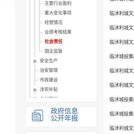
主要行业盈利
重大变化事项
临沭利城文
经营情况
临沭利城文
业绩考核结果
社会责任
临沭利城文
国企监管
临沭城投集团
安全生产
治安管理
临沭利城文
市政建设
临沭利城文
涉农补贴
乡村振兴
临沭城投集
人事信息
政府信息
临沭城投集
公开年报
建议提案办理
政务公开保障机制
临沭利城文