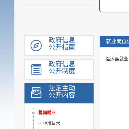
公共资源配置
社会公益事业建设领域
重大建设项目
优化服务
公共法律服务
政府信息
就业岗位
公开指南
审计公开
行政执法公示
临沭县就业
政府信息
双随机一公开
公开制度
信用信息
价格与减税降费
法定主动
公开内容
旅游
市场监管
稳岗就业
标准目录