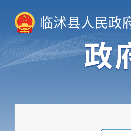
临沭县人民政
领导信息
机构职能
履职依据
会议公开
决策公开
规划计划
统计信息
财政信息