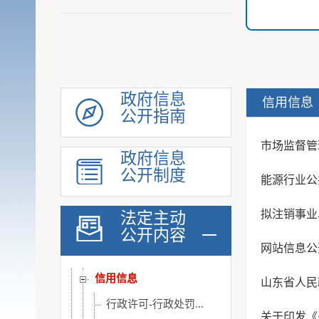
政府采购
行政权力
公共服务
重点领域
公共资源配置
政府信息
信用信息
公开指南
社会公益事业建设领域
重大建设项目
市场监督管
政府信息
优化服务
公开制度
能源行业公
公共法律服务
审计公开
拟注销事业
法定主动
公开内容
行政执法公示
网站信息公
双随机一公开
信用信息
行政许可-行政处罚...
关于印发《