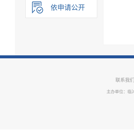
社会福利
依申请公开
社会保险
教育
医疗卫生
环境保护
公共文化服务
应急管理
重大建设项目
联系我
优化服务
公共法律服务
主办单位：临
审计公开
行政执法公示
双随机一公开
信用信息