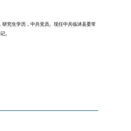
，
研究生学历，
中共党员。现任
中共临沭县委常
书记
。