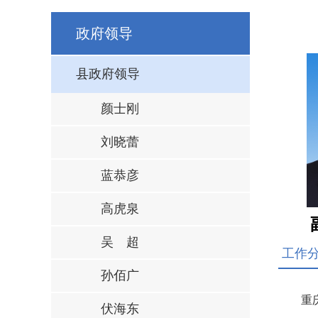
政府领导
县政府领导
颜士刚
刘晓蕾
蓝恭彦
高虎泉
吴 超
工作
孙佰广
重
伏海东