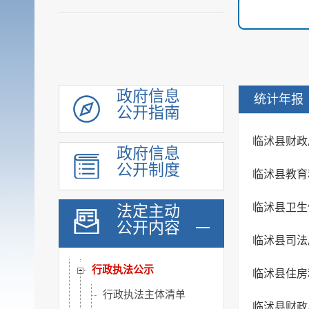
履职依据
会议公开
决策公开
规划计划
统计信息
政府信息
统计年报
公开指南
财政信息
政府采购
临沭县财政
政府信息
行政权力
公开制度
临沭县教育
权责清单
职责边界清单
临沭县卫生
法定主动
公开内容
职责任务清单
临沭县司法
“双随机、一公开”监...
行政执法公示
临沭县住房
行政执法主体清单
临沭县财政