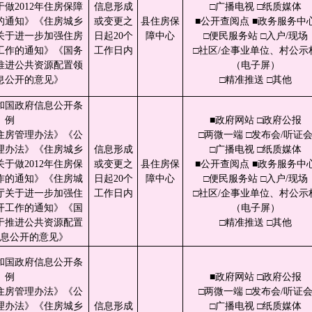
做2012年住房保障
信息形成
□广播电视 □纸质媒体
的通知》《住房城乡
或变更之
县住房保
■公开查阅点 ■政务服务中
关于进一步加强住房
日起20个
障中心
□便民服务站 □入户/现场
工作的通知》《国务
工作日内
□社区/企事业单位、村公示
推进公共资源配置领
（电子屏）
息公开的意见》
□精准推送 □其他
和国政府信息公开条
例
■政府网站 □政府公报
住房管理办法》《公
□两微一端 □发布会/听证
理办法》《住房城乡
信息形成
□广播电视 □纸质媒体
于做2012年住房保
或变更之
县住房保
■公开查阅点 ■政务服务中
作的通知》《住房城
日起20个
障中心
□便民服务站 □入户/现场
厅关于进一步加强住
工作日内
□社区/企事业单位、村公示
开工作的通知》《国
（电子屏）
于推进公共资源配置
□精准推送 □其他
息公开的意见》
和国政府信息公开条
例
■政府网站 □政府公报
住房管理办法》《公
□两微一端 □发布会/听证
理办法》《住房城乡
信息形成
□广播电视 □纸质媒体