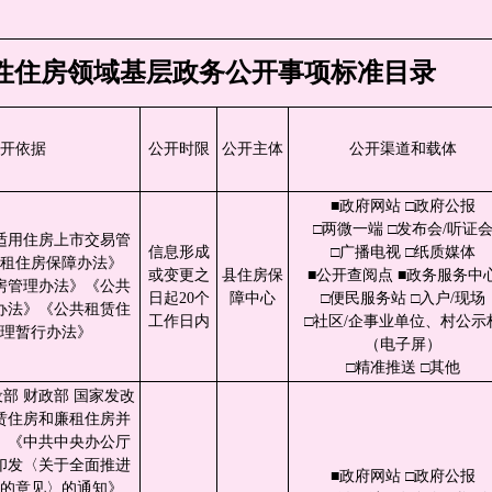
性住房领域基层政务公开事项标准目录
开依据
公开时限
公开主体
公开渠道和载体
■政府网站 □政府公报
□两微一端 □发布会/听证
适用住房上市交易管
信息形成
□广播电视 □纸质媒体
租住房保障办法》
或变更之
县住房保
■公开查阅点 ■政务服务中
房管理办法》《公共
日起20个
障中心
□便民服务站 □入户/现场
办法》《公共租赁住
工作日内
□社区/企事业单位、村公示
理暂行办法》
（电子屏）
□精准推送 □其他
部 财政部 国家发改
赁住房和廉租住房并
》《中共中央办公厅
印发〈关于全面推进
■政府网站 □政府公报
的意见〉的通知》