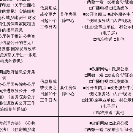
□两微一端 □发布会/听证
厅印发〈关于全面推
信息形成
□广播电视 □纸质媒体
作的意见〉实施细则
或变更之
县住房保
■公开查阅点 ■政务服务中
房和城乡建设部 财政
日起20个
障中心
□便民服务站 □入户/现场
镇住房保障家庭租赁
工作日内
□社区/企事业单位、村公示
作的指导意见
（电子屏）
公厅关于推进公共资
□精准推送 □其他
府信息公开的意见》
建设部 国家发展改革
然资源部关于进一步规
租房的意见》
■政府网站 □政府公报
和国政府信息公开条
□两微一端 □发布会/听证
例
信息形成
□广播电视 □纸质媒体
办公厅国务院办公厅
或变更之
县住房保
■公开查阅点 ■政务服务中
面推进政务公开工作
日起20个
障中心
□便民服务站 □入户/现场
知》《国务院办公厅
工作日内
□社区/企事业单位、村公示
面推进政务公开工作
（电子屏）
施细则的通知》
□精准推送 □其他
房管理办法》《公共
■政府网站 □政府公报
办法》《住房城乡建
□两微一端 □发布会/听证