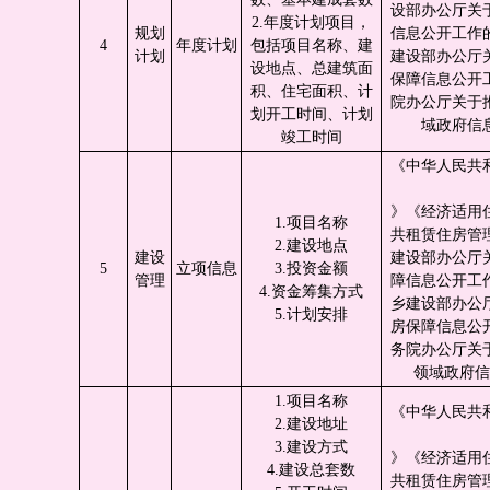
设部办公厅关于
2.年度计划项目，
规划
信息公开工作
4
年度计划
包括项目名称、建
计划
建设部办公厅
设地点、总建筑面
保障信息公开
积、住宅面积、计
院办公厅关于
划开工时间、计划
域政府信
竣工时间
《中华人民共
》《经济适用
1.项目名称
共租赁住房管
2.建设地点
建设
建设部办公厅关
5
立项信息
3.投资金额
管理
障信息公开工
4.资金筹集方式
乡建设部办公
5.计划安排
房保障信息公
务院办公厅关
领域政府信
1.项目名称
《中华人民共
2.建设地址
3.建设方式
》《经济适用
4.建设总套数
共租赁住房管