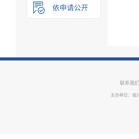
社会福利
依申请公开
社会保险
教育
医疗卫生
环境保护
公共文化服务
应急管理
重大建设项目
联系我
优化服务
公共法律服务
主办单位：临
审计公开
行政执法公示
双随机一公开
信用信息