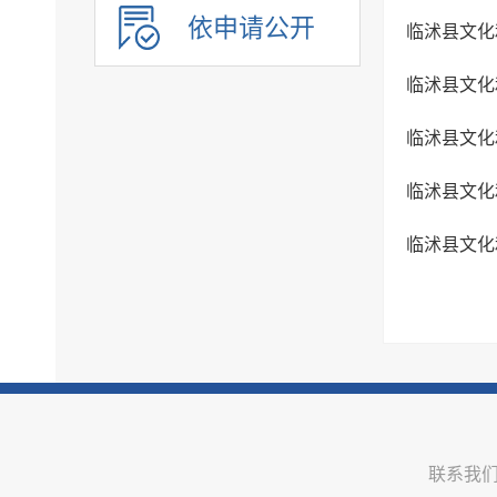
优化服务
依申请公开
临沭县文化
公共法律服务
临沭县文化
审计公开
行政执法公示
临沭县文化
双随机一公开
临沭县文化
信用信息
价格与减税降费
临沭县文化
旅游
市场监管
稳岗就业
国资国企信息
安全生产
治安管理
联系我
市政建设