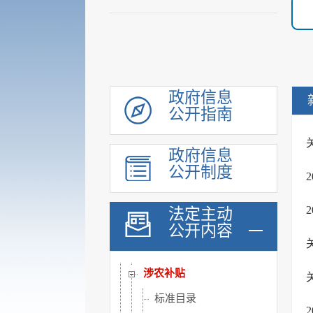
审计公开
行政执法公示
双随机一公开
信用信息
价格与减税降费
政府信息
公开指南
旅游
市场监管
政府信息
稳岗就业
公开制度
国资国企信息
安全生产
法定主动
公开内容
治安管理
市政建设
涉农补贴
标准目录