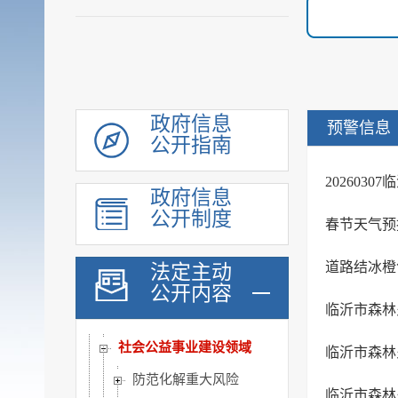
机构职能
履职依据
会议公开
决策公开
规划计划
政府信息
预警信息
公开指南
统计信息
财政信息
202603
政府信息
政府采购
公开制度
春节天气预
行政权力
公共服务
道路结冰橙
法定主动
重点领域
公开内容
临沂市森林火
公共资源配置
社会公益事业建设领域
临沂市森林火
防范化解重大风险
临沂市森林火