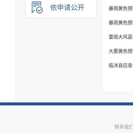
审计公开
依申请公开
暴雨黄色预
行政执法公示
暴雨黄色预
双随机一公开
信用信息
雷雨大风蓝
价格与减税降费
大雾黄色预
旅游
市场监管
临沭县应急
稳岗就业
国资国企信息
安全生产
治安管理
市政建设
涉农补贴
联系我
乡村振兴