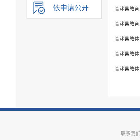
环境保护
依申请公开
临沭县教育
公共文化服务
临沭县教育
应急管理
重大建设项目
临沭县教体
优化服务
临沭县教体
公共法律服务
审计公开
行政执法公示
双随机一公开
信用信息
价格与减税降费
旅游
市场监管
联系我
稳岗就业