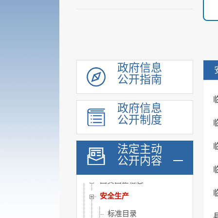
重大建设项目
优化服务
公共法律服务
审计公开
政府信息
行政执法公示
公开指南
双随机一公开
信用信息
政府信息
公开制度
价格与减税降费
旅游
法定主动
市场监管
公开内容
稳岗就业
国资国企信息
安全生产
标准目录