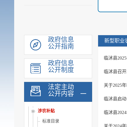
审计公开
行政执法公示
双随机一公开
信用信息
价格与减税降费
政府信息
新型职业
公开指南
旅游
市场监管
临沭县20
政府信息
稳岗就业
公开制度
临沭县召开
国资国企信息
安全生产
关于202
法定主动
公开内容
治安管理
临沭县启动
市政建设
涉农补贴
临沭县20
标准目录
关于202