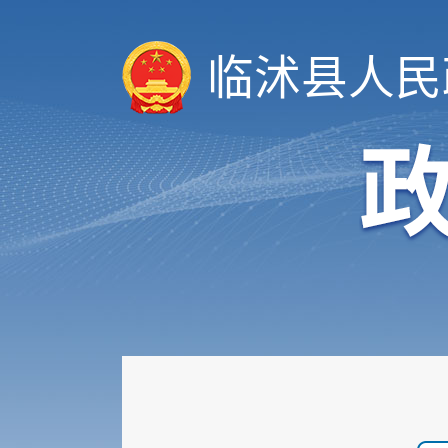
临沭县人民
领导信息
机构职能
履职依据
会议公开
决策公开
规划计划
统计信息
财政信息
政府采购
行政权力