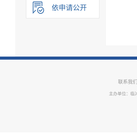
行政权力
依申请公开
公共服务
重点领域
人事信息
建议提案办理
政务公开保障机制
公共企事业单位信息公开
联系我
主办单位：临