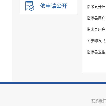
环境保护
依申请公开
临沭县开展
公共文化服务
临沭县用户
应急管理
重大建设项目
临沭县用户
优化服务
关于印发《
公共法律服务
审计公开
临沭县卫生
行政执法公示
双随机一公开
信用信息
价格与减税降费
旅游
市场监管
联系我
稳岗就业