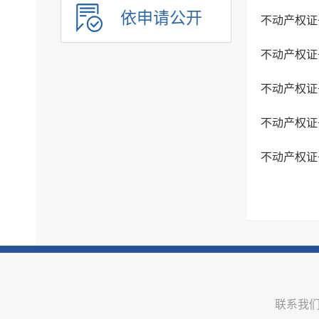
审计公开
依申请公开
不动产权证
行政执法公示
不动产权证
双随机一公开
信用信息
不动产权证
价格与减税降费
不动产权证
旅游
市场监管
不动产权证
稳岗就业
国资国企信息
安全生产
治安管理
市政建设
涉农补贴
联系我
乡村振兴