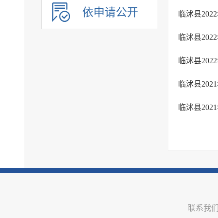
审计公开
依申请公开
临沭县20
行政执法公示
临沭县20
双随机一公开
信用信息
临沭县20
价格与减税降费
临沭县20
旅游
市场监管
临沭县20
稳岗就业
国资国企信息
安全生产
治安管理
市政建设
涉农补贴
联系我
乡村振兴