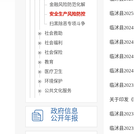
金融风险防范化解
临沭县20
安全生产风险防控
扫黑除恶专项斗争
临沭县20
社会救助
临沭县20
社会福利
社会保险
临沭县20
教育
临沭县20
医疗卫生
环境保护
临沭县20
公共文化服务
关于印发《
应急管理
重大建设项目
政府信息
临沭县20
公开年报
优化服务
临沭县20
公共法律服务