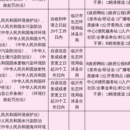
子屏） □精准推送 □
政处罚办法》
£政府网站 □政府公报£
临沂市
自收到申
£发布会/听证会 □广播电
人民共和国环境保护法》、
生态环
请之日起
质媒体 □公开查阅点 □
华人民共和国水污染防治
境局临
20个工作
中心£便民服务站 □入户/
《中华人民共和国海洋环境
沭县分
日内
社区/企事业单位/村公
》、《中华人民共和国大气
局
子屏）R精准推送 □
治法》、《中华人民共和国
声污染防治法》、《中华人
自该信息
临沂市
国土壤污染防治法》、《中
形成或者
生态环
共和国固体废物污染环境防
变更之日
境局临
R政府网站 □政府公报R
、《中华人民共和国放射性
起20个工
沭县分
£发布会/听证会 □广播电
治法》、《中华人民共和国
作日内
局
质媒体 □公开查阅点 □
法》、《中华人民共和国环
中心R便民服务站 □入户/
自该信息
临沂市
评价法》、《中华人民共和
社区/企事业单位/村公
形成或者
生态环
信息公开条例》、《环境行
子屏） □精准推送 □
变更之日
境局临
政处罚办法》
起20个工
沭县分
作日内
局
人民共和国环境保护法》、
华人民共和国水污染防治
《中华人民共和国海洋环境