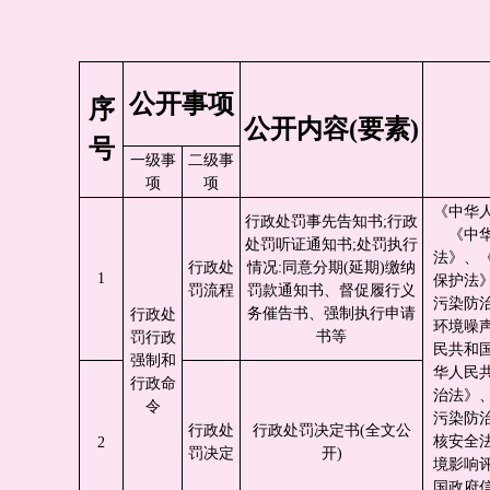
公开事项
序
公开内容(要素)
号
一级事
二级事
项
项
《中华
行政处罚事先告知书;行政
《中
处罚听证通知书;处罚执行
法》、
行政处
情况:同意分期(延期)缴纳
1
保护法
罚流程
罚款通知书、督促履行义
污染防
务催告书、强制执行申请
行政处
环境噪
书等
罚行政
民共和
强制和
华人民
行政命
治法》
令
污染防
行政处
行政处罚决定书(全文公
核安全
2
罚决定
开)
境影响
国政府