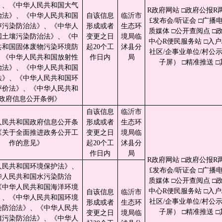
》、《中华人民共和国大气
R政府网站 □政府公报R
治法》、《中华人民共和国
自该信息
临沂市
£发布会/听证会 □广播电
声污染防治法》、《中华人
形成或者
生态环
质媒体 □公开查阅点 □
国土壤污染防治法》、《中
变更之日
境局临
中心R便民服务站 □入户/
共和国固体废物污染环境防
起20个工
沭县分
社区/企事业单位/村公
、《中华人民共和国放射性
作日内
局
子屏） □精准推送 □
治法》、《中华人民共和国
法》、《中华人民共和国环
评价法》、《中华人民共和
政府信息公开条例》
自该信息
临沂市
人民共和国政府信息公开条
形成或者
生态环
《关于全面推进政务公开工
变更之日
境局临
作的意见》
起20个工
沭县分
作日内
局
R政府网站 □政府公报R
人民共和国环境保护法》、
£发布会/听证会 □广播电
华人民共和国水污染防治
质媒体 □公开查阅点 □
《中华人民共和国海洋环境
中心R便民服务站 □入户/
自该信息
临沂市
》、《中华人民共和国环境
社区/企事业单位/村公
形成或者
生态环
染防治法》、《中华人民共
子屏） □精准推送 □
变更之日
境局临
壤污染防治法》、《中华人