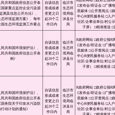
R政府网站 □政府公报R
人民共和国政府信息公开条
自该信息
临沂市
£发布会/听证会 □广播电
《国家重点监控企业污染源
形成或者
生态环
质媒体 □公开查阅点 □
监测及信息公开办法》、
变更之日
境局临
中心R便民服务站 □入户/
生态环境监测方案》、每年
起20个工
沭县分
社区/企事业单位/村公
全国生态环境监测工作要点
作日内
局
子屏） □精准推送 □
R政府网站 □政府公报R
自该信息
临沂市
£发布会/听证会 □广播电
人民共和国环境保护法》、
形成或者
生态环
质媒体 □公开查阅点 □
人民共和国政府信息公开条
变更之日
境局临
中心R便民服务站 □入户/
例》
起20个工
沭县分
社区/企事业单位/村公
作日内
局
子屏） □精准推送 □
R政府网站 □政府公报R
自该信息
临沂市
人民共和国环境保护法》、
£发布会/听证会 □广播电
形成或者
生态环
人民共和国政府信息公开条
质媒体 □公开查阅点 □
变更之日
境局临
《国务院关于印发水污染防
中心R便民服务站 □入户/
起20个工
沭县分
治行动计划的通知》
社区/企事业单位/村公
作日内
局
子屏） □精准推送 □