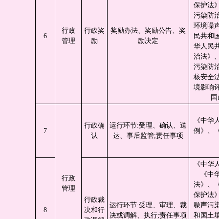
保护法
污染防
环境噪
行政
行政奖
奖励办法、奖励公告、奖
6
民共和
管理
励
励决定
华人民
治法》
污染防
核安全
境影响
国
《中华
行政确
运行环节:受理、确认、送
7
例》、
认
达、事后监管;责任事项
《中华
《中
行政
法》、
管理
保护法
行政裁
运行环节:受理、审理、裁
噪声污
8
决和行
决或调解、执行;责任事项
和国土