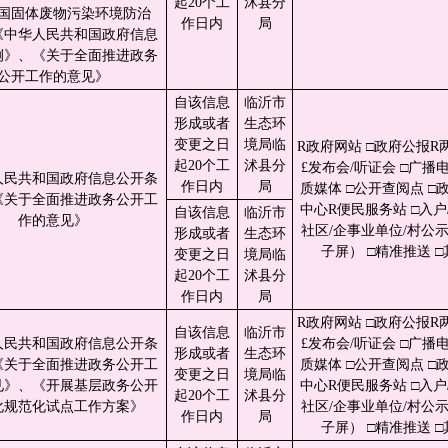
起20个工
沭县分
国固体废物污染环境防治
作日内
局
《中华人民共和国政府信息
例》、《关于全面推进政务
公开工作的意见》
自该信息
临沂市
形成或者
生态环
变更之日
境局临
R政府网站 □政府公报R
起20个工
沭县分
£发布会/听证会 □广播电
人民共和国政府信息公开条
作日内
局
质媒体 □公开查阅点 □
《关于全面推进政务公开工
中心R便民服务站 □入户/
自该信息
临沂市
作的意见》
社区/企事业单位/村公
形成或者
生态环
子屏） □精准推送 □
变更之日
境局临
起20个工
沭县分
作日内
局
R政府网站 □政府公报R
自该信息
临沂市
人民共和国政府信息公开条
£发布会/听证会 □广播电
形成或者
生态环
《关于全面推进政务公开工
质媒体 □公开查阅点 □
变更之日
境局临
见》、《开展基层政务公开
中心R便民服务站 □入户/
起20个工
沭县分
化规范化试点工作方案》
社区/企事业单位/村公
作日内
局
子屏） □精准推送 □