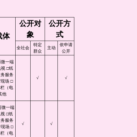
公开对
公开方
象
式
载体
特定
依申请
全社会
主动
群众
公开
两微一端
视 □纸
政务服务
√
√
现场 □
示栏（电
其他
两微一端
视 □纸
政务服务
√
√
现场 □
示栏（电