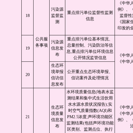
《中华
污染源
例》、
重点排污单位监督性监测
18
监督监
监督性
信息
测
《国家
印发的
公共服
重点排污单位基本情况、
污染源
务事项
总量控制、污染防治等信
19
信息发
息,重点排污单位环境信息
布
《中华
公开情况监管信息
《中华
生态环
境举报
公开重点生态环境举报、
20
信访信
信访案件及处理情况
息发布
水环境质量信息(地表水监
测结果和集中式生活饮用
水水源水质状况报告);实
生态环
《中华
时空气质量指数(AQI)和
境质量
《中华
21
PM2.5浓度;声环境功能区
信息发
例》、
监测结果(包括声环境功能
布
区类别、监测点位、执行