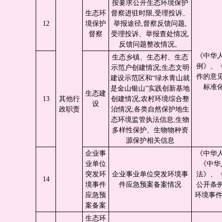
按要求公开生态环境保护
生态环
督察进驻时限,受理投诉、
12
境保护
举报途径,督察反馈问题,
督察
受理投诉、举报查处情况,
反馈问题整改情况。
《中华
生态乡镇、生态村、生态
例》、
示范户创建情况;生态文明
作的意
建设示范区和“绿水青山就
标准
是金山银山”实践创新基地
生态建
13
其他行
创建情况;农村环境综合整
设
政职责
治情况;各类自然保护地生
态环境监管执法信息;生物
多样性保护、生物物种资
源保护相关信息
企业事
《中华
业单位
《中华
突发环
企业事业单位突发环境事
法》、
14
境事件
件应急预案备案情况
公开条
应急预
环境事件
案备案
生态环