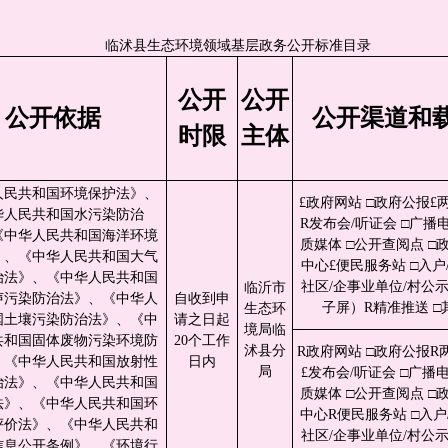
临沭县生态环境领域基层政务公开标准目录
公开
公开
公开依据
公开渠道和
时限
主体
人民共和国环境保护法》、
£政府网站 □政府公报£
华人民共和国水污染防治
R发布会/听证会 □广播电
《中华人民共和国海洋环境
质媒体 □公开查阅点 □
》、《中华人民共和国大气
中心£便民服务站 □入户/
治法》、《中华人民共和国
社区/企事业单位/村公
临沂市
声污染防治法》、《中华人
自收到申
子屏）R精准推送 □
生态环
国土壤污染防治法》、《中
请之日起
境局临
共和国固体废物污染环境防
20个工作
沭县分
R政府网站 □政府公报R
、《中华人民共和国放射性
日内
局
£发布会/听证会 □广播电
治法》、《中华人民共和国
质媒体 □公开查阅点 □
法》、《中华人民共和国环
中心R便民服务站 □入户/
评价法》、《中华人民共和
社区/企事业单位/村公
信息公开条例》、《环境行