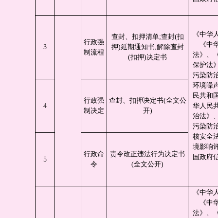
《中华
查封、扣押清单;查封(扣
行政强
《中
3
押)延期通知书;解除查封
制流程
法》、
(扣押)决定书
保护法
污染防
环境噪
民共和
行政强
查封、扣押决定书(全文公
4
华人民
制决定
开)
治法》
污染防
核安全
境影响
行政命
责令改正违法行为决定书
国政府
5
令
(全文公开)
《中华
《中
法》、