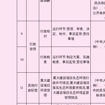
政调解
民共和
法》、
公开条
运行环节:受理、审查、决
行政给
9
定、给付、事后监管;责任
付
事项
《中华
行政
例》、
管理
行政检
运行环节:制定方案、实施
10
查
检查、事后监管;责任事项
重大建设项目生态环境行
重大建
《中华
政许可情况;重大建设项目
其他行
设项目
例》、
11
落实生态环境要求情况;重
政职责
环境管
作的意
大建设项目生态环境监督
理
标准
管理情况