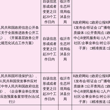
自该信息
临沂市
形成或者
生态环
变更之日
境局临
起20个工
沭县分
作日内
局
R政府网站 □政府公报R
人民共和国政府信息公开条
£发布会/听证会 □广播电
《关于全面推进政务公开工
质媒体 □公开查阅点 □
见》、《开展基层政务公开
中心R便民服务站 □入户/
自该信息
临沂市
化规范化试点工作方案》
社区/企事业单位/村公
形成或者
生态环
子屏） □精准推送 □
变更之日
境局临
起20个工
沭县分
作日内
局
人民共和国环境保护法》、
R政府网站 □政府公报R
自该信息
临沂市
人民共和国突发事件应对
£发布会/听证会 □广播电
形成或者
生态环
《中华人民共和国政府信息
质媒体 □公开查阅点 □
变更之日
境局临
例》、《企业事业单位突发
中心R便民服务站 □入户/
起20个工
沭县分
应急预案备案管理办法(试
社区/企事业单位/村公
作日内
局
行)》
子屏） □精准推送 □