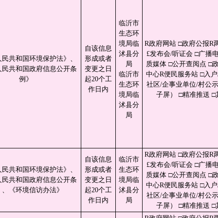
临沂市
生态环
境局临
R政府网站 □政府公报R
自该信息
沭县分
£发布会/听证会 □广播电
人民共和国环境保护法》、
形成或者
局
质媒体 □公开查阅点 □
人民共和国政府信息公开条
变更之日
临沂市
中心R便民服务站 □入户/
例》
起20个工
生态环
社区/企事业单位/村公
作日内
境局临
子屏） □精准推送 □
沭县分
局
R政府网站 □政府公报R
自该信息
临沂市
£发布会/听证会 □广播电
人民共和国环境保护法》、
形成或者
生态环
质媒体 □公开查阅点 □
人民共和国政府信息公开条
变更之日
境局临
中心R便民服务站 □入户/
》、《环境信访办法》
起20个工
沭县分
社区/企事业单位/村公
作日内
局
子屏） □精准推送 □