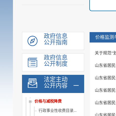
行政权力
公共服务
重点领域
公共资源配置
社会公益事业建设领域
政府信息
价格监测
公开指南
重大建设项目
优化服务
关于规范“
政府信息
公共法律服务
公开制度
山东省居民
审计公开
行政执法公示
山东省居民
法定主动
公开内容
双随机一公开
山东省居民
信用信息
价格与减税降费
山东省居民
行政事业性收费目录...
山东省居民