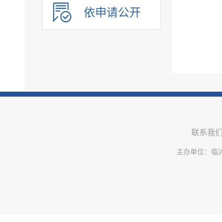
社会保险
依申请公开
教育
医疗卫生
环境保护
公共文化服务
应急管理
重大建设项目
优化服务
联系我
公共法律服务
审计公开
主办单位：临
行政执法公示
双随机一公开
信用信息
价格与减税降费