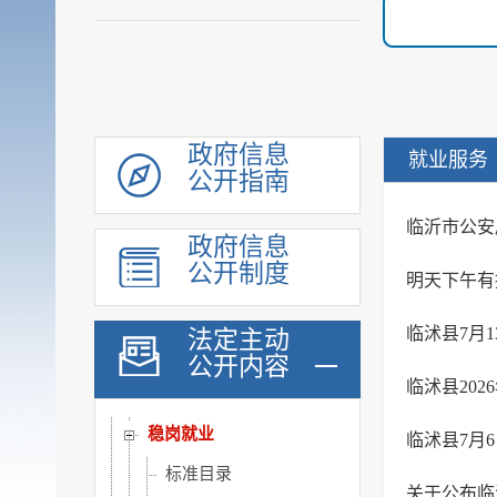
公共资源配置
社会公益事业建设领域
重大建设项目
优化服务
公共法律服务
政府信息
就业服务
公开指南
审计公开
行政执法公示
临沂市公安
政府信息
双随机一公开
公开制度
明天下午有
信用信息
价格与减税降费
临沭县7月
法定主动
公开内容
旅游
临沭县20
市场监管
稳岗就业
临沭县7月
标准目录
关于公布临