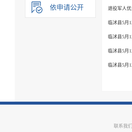
治安管理
依申请公开
退役军人优
市政建设
临沭县5月
涉农补贴
乡村振兴
临沭县5月
人事信息
临沭县5月
建议提案办理
政务公开保障机制
临沭县5月
公共企事业单位信息公开
联系我