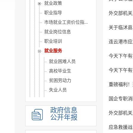
就业政策
职业指导
外交部机关
市场就业工资价位指...
关于临沭县
就业岗位信息
职业培训
连云港市应
就业服务
今天下午有
就业困难人员
今天下午有
高校毕业生
贫困劳动力
重磅福利！
失业人员
国企专职消
退役军人
补贴信息
政府信息
外交部机关
公开年报
国资国企信息
应急救援战
安全生产