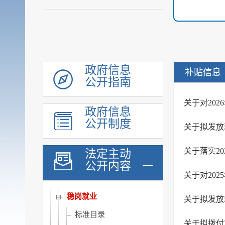
公共资源配置
社会公益事业建设领域
重大建设项目
优化服务
公共法律服务
政府信息
补贴信息
公开指南
审计公开
行政执法公示
关于对20
政府信息
双随机一公开
公开制度
关于拟发放就
信用信息
价格与减税降费
关于落实2
法定主动
公开内容
旅游
关于对20
市场监管
稳岗就业
关于拟发放就
标准目录
关于拟拨付2