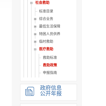
社会救助
标准目录
综合业务
最低生活保障
特困人员供养
临时救助
医疗救助
救助标准
救助政策
申报指南
救助情况
政府信息
教育救助
公开年报
就业救助
优抚对象信息