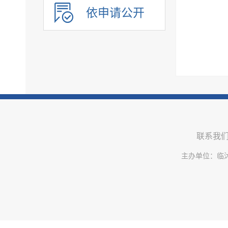
社会福利
依申请公开
社会保险
教育
医疗卫生
环境保护
公共文化服务
应急管理
重大建设项目
联系我
优化服务
公共法律服务
主办单位：临
审计公开
行政执法公示
双随机一公开
信用信息