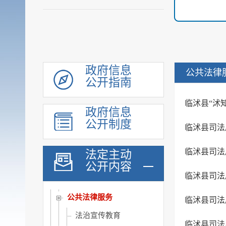
决策公开
规划计划
统计信息
财政信息
政府采购
政府信息
公共法律
公开指南
行政权力
公共服务
临沭县“沭
政府信息
重点领域
公开制度
临沭县司法
公共资源配置
社会公益事业建设领域
临沭县司法
法定主动
公开内容
重大建设项目
临沭县司法
优化服务
公共法律服务
临沭县司法
法治宣传教育
临沭县司法