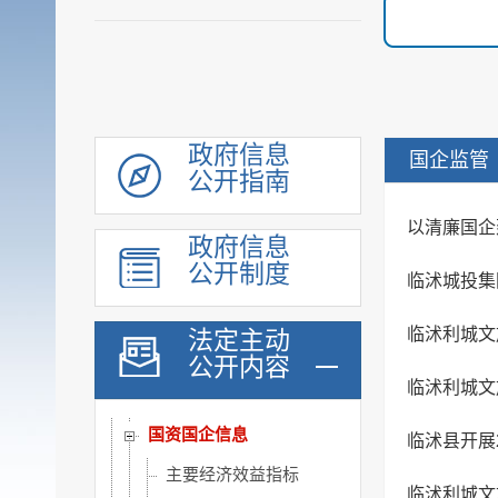
社会公益事业建设领域
重大建设项目
优化服务
公共法律服务
审计公开
政府信息
国企监管
公开指南
行政执法公示
双随机一公开
以清廉国企
政府信息
信用信息
公开制度
临沭城投集
价格与减税降费
旅游
临沭利城文
法定主动
公开内容
市场监管
临沭利城文
稳岗就业
国资国企信息
临沭县开展
主要经济效益指标
临沭利城文