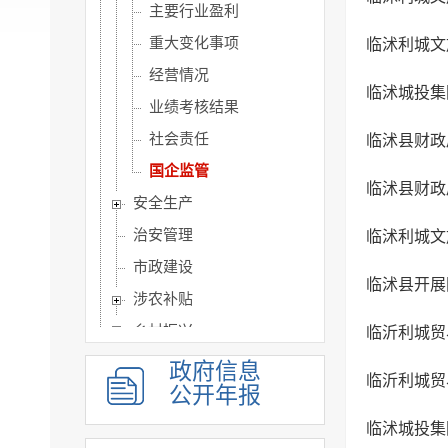
主要行业盈利
重大变化事项
临沭利城文
经营情况
临沭城投集团
业绩考核结果
社会责任
临沭县财政
国企监管
临沭县财政
安全生产
治安管理
临沭利城文
市政建设
临沭县开展
涉农补贴
乡村振兴
临沂利城贸
人事信息
政府信息
临沂利城贸
公开年报
建议提案办理
政务公开保障机制
临沭城投集