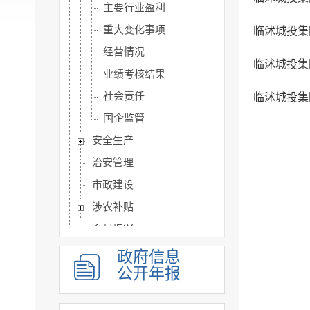
主要行业盈利
重大变化事项
临沭城投集团
经营情况
临沭城投集
业绩考核结果
社会责任
临沭城投集
国企监管
安全生产
治安管理
市政建设
涉农补贴
乡村振兴
人事信息
政府信息
公开年报
建议提案办理
政务公开保障机制