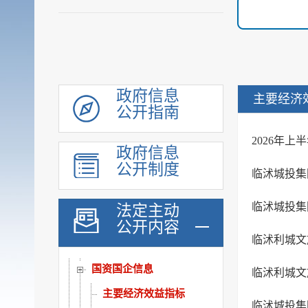
社会公益事业建设领域
重大建设项目
优化服务
公共法律服务
审计公开
政府信息
主要经济
公开指南
行政执法公示
双随机一公开
2026年上
政府信息
信用信息
公开制度
临沭城投集
价格与减税降费
旅游
临沭城投集
法定主动
公开内容
市场监管
临沭利城文
稳岗就业
国资国企信息
临沭利城文
主要经济效益指标
临沭城投集团