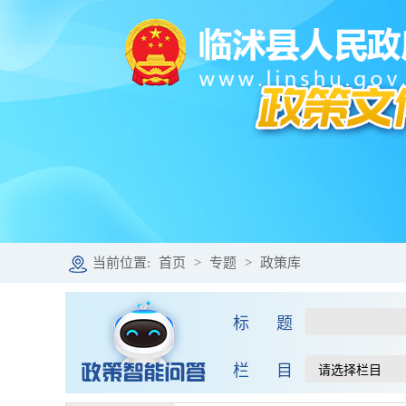
当前位置:
首页
>
专题
>
政策库
标 题
栏 目