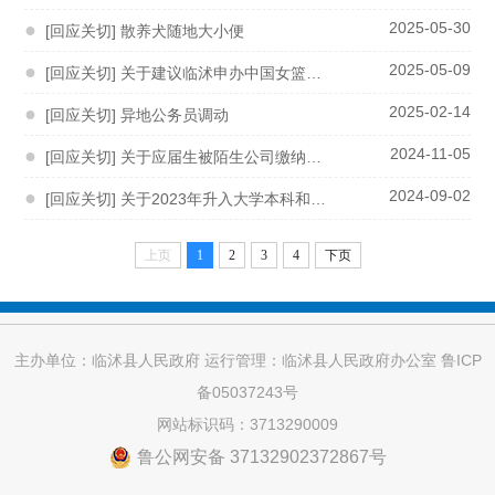
●
2025-05-30
[回应关切] 散养犬随地大小便
●
2025-05-09
[回应关切] 关于建议临沭申办中国女篮热身赛比赛的热点回应
●
2025-02-14
[回应关切] 异地公务员调动
●
2024-11-05
[回应关切] 关于应届生被陌生公司缴纳工伤保险影响就业的关切来了
●
2024-09-02
[回应关切] 关于2023年升入大学本科和研究生的学生是否发放教育奖励金的回应来了
上页
1
2
3
4
下页
主办单位：临沭县人民政府 运行管理：临沭县人民政府办公室
鲁ICP
备05037243号
网站标识码：3713290009
鲁公网安备 37132902372867号