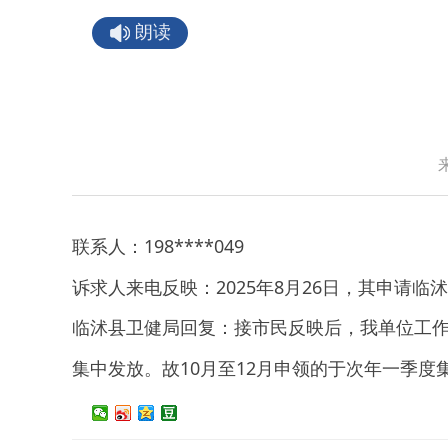
朗读
19
8
****0
49
联系人：
2025
8
26
诉求人来电反映：
年
月
日，其申请临沭
临沭县卫健局
回复：
接市民反映后，我单位工
10
12
集中发放。故
月至
月申领的于次年一季度