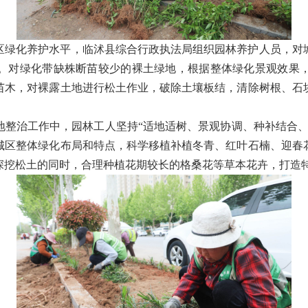
区绿化养护水平，临沭县综合行政执法局组织园林养护人员，对
。对绿化带缺株断苗较少的裸土绿地，根据整体绿化景观效果
苗木，对裸露土地进行松土作业，破除土壤板结，清除树根、石
地整治工作中，园林工人坚持“适地适树、景观协调、种补结合、
城区整体绿化布局和特点，科学移植补植冬青、红叶石楠、迎春
深挖松土的同时，合理种植花期较长的格桑花等草本花卉，打造