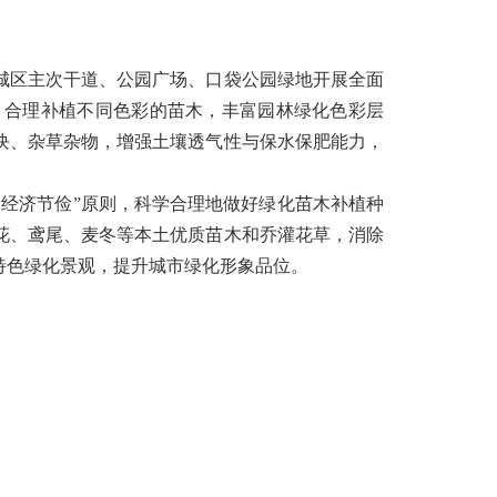
城区主次干道、公园广场、口袋公园绿地开展全面
，合理补植不同色彩的苗木，丰富园林绿化色彩层
块、杂草杂物，增强土壤透气性与保水保肥能力，
经济节俭”原则，科学合理地做好绿化苗木补植种
花、鸢尾、麦冬等本土优质苗木和乔灌花草，消除
特色绿化景观，提升城市绿化形象品位。