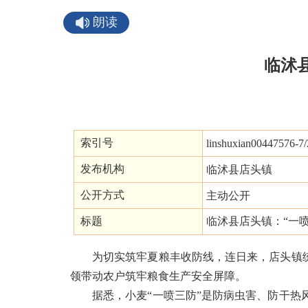
朗读
临沭
索引号
linshuxian00447576-7
发布机构
临沭县店头镇
公开方式
主动公开
标题
临沭县店头镇：“一
为切实筑牢夏粮丰收防线，连日来，店头镇
领带动农户筑牢粮食生产安全屏障。
据悉，小麦“一喷三防”是防病虫害、防干