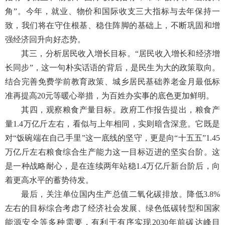
角”。今年，就业、物价和国际收支三大指标与去年保持一
致，我们将在守住根基、稳住阵脚的基础上，不断巩固和增
强经济回升向好态势。
其三，分析居民收入增长目标。“居民收入增长和经济增
长同步”，这一句朴实话语的背后，是民生为大的政策取向。
结合完善免费学前教育政策、城乡居民基础养老金月最低标
准再提高20元等暖心举措，为百姓办实事的底色更加鲜明。
其四，观察粮食产量目标。政府工作报告提出，粮食产
量1.4万亿斤左右，看似与上年相同，实则暗含深意。它既是
对“饭碗端在自己手里”这一底线的坚守，更是向“十五五”1.45
万亿斤左右粮食综合生产能力这一目标迈进的坚实台阶。这
是一种战略耐心，是在连续两年站稳1.4万亿斤新台阶后，向
着更高水平的蓄势待发。
最后，关注单位国内生产总值二氧化碳排放。降低3.8%
左右的目标综合考虑了经济社会发展、绿色低碳转型和国家
能源安全等多种需要，有利于有序实现2030年前碳达峰目