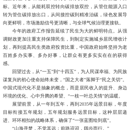
标。近年来，从能耗双控转向碳排放双控，从管住能源入口
转为管住碳排放出口，从间接控碳到精准治碳，绿色发展导
向更鲜明，市场激励信号更清晰，与全球气候治理更接轨。
今年的政府工作报告延续了民生为大的鲜明特点。从强
调财政更加注重支持保障民生，到制定实施城乡居民增收计
划，再到提高民生类政府投资比重，中国政府始终坚持为老
百姓多办实事、多办好事，让群众有更多实实在在的获得
感。
回望过去，从“一五”到“十四五”，为人民谋幸福、为民族
谋复兴的初心使命始终未变，“国之大者”落脚于“民之关切”。
中国式现代化不是抽象的概念，而是居民收入的提升、身边
环境的优化、心中升腾的希望、“一枝一叶总关情”的温暖。
展望前景，从一年到五年，再到2035年远景目标，年度
目标衔接五年规划，五年规划服务远景目标，这种层层递
进、环环相扣的战略体系，确保了“一张蓝图绘到底”。
“山海寻梦，不觉其远；前路迢迢，阔步而行。”