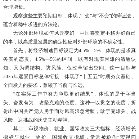
合理增长。
观察这些主要预期目标，体现了“变”与“不变”的辩证法，
蕴含着稳中求进的方法论。
无论外部环境如何风云变幻，中国将坚定不移办好自己
的事，以高质量发展的确定性应对外部环境的不确定性。
首先，将经济增速目标设定为4.5%—5%，体现的是求真
务实的态度。4.5%—5%的区间，既有对现实困难的清醒认
知，又为调结构、防风险、促改革留出空间。这一目标与
2035年远景目标总体衔接，体现了“十五五”时期夯实基础、
全面发力的要求，兼顾了当前与长远。
“在实际工作中努力争取更好结果”，体现的是干字当
头、奋发有为、攻坚克难的态度。这种一以贯之的态度，折
射出中国共产党人勇于面对风高浪急考验，敢于克难关、战
风险、迎挑战的历史主动精神。
其二，审视物价、就业、国际收支三大指标。经济增长
指标与就业、物价、国际收支指标，常常被称作“宏观四