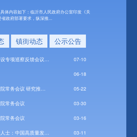
》具体内容如下：临沂市人民政府办公室印发《关
省政府部署要求，纵深推...
态
镇街动态
公示公告
【转载】全市高标准农田建设专项巡察反馈会议召开
07-10
06-18
【转载】李强主持召开国务院常务会议 研究推进全国统一大市场建设有关工作 审议通过《现代化应急体系建设“十五五”规划》 讨...
05-22
务院常务会议
03-30
务院常务会议
03-16
【转载】世界看两会丨国际人士：中国高质量发展为全球经济注入稳定性
03-11