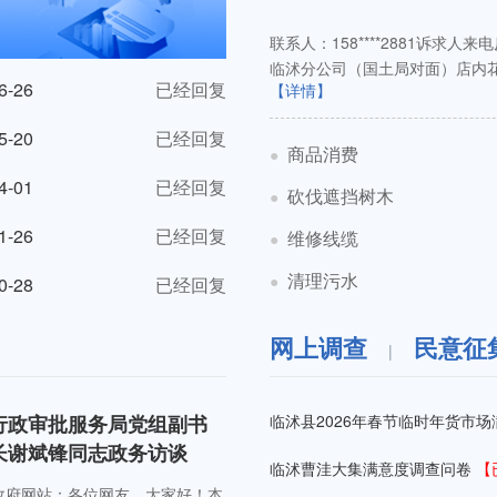
联系人：158****2881诉求
临沭分公司（国土局对面）店内花
6-26
已经回复
【详情】
予合理赔偿，请...
5-20
已经回复
商品消费
●
4-01
已经回复
砍伐遮挡树木
●
1-26
已经回复
维修线缆
●
清理污水
●
0-28
已经回复
网上调查
民意征
|
行政审批服务局党组副书
临沭县2026年春节临时年货市
长谢斌锋同志政务访谈
临沭曹洼大集满意度调查问卷
【
政府网站：各位网友，大家好！本