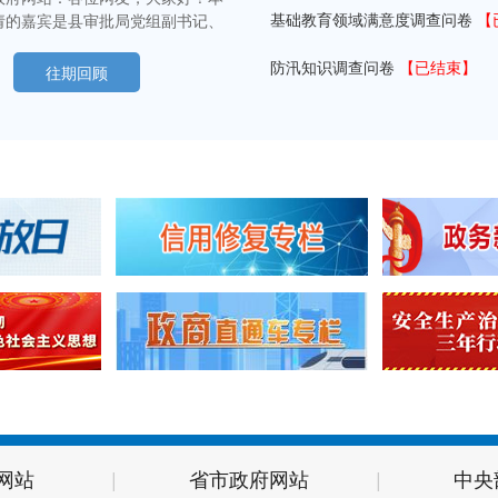
基础教育领域满意度调查问卷
【
请的嘉宾是县审批局党组副书记、
锋同志。在接下来的时间里，谢局
家介绍全县审批服务工作的有关情
防汛知识调查问卷
【已结束】
往期回顾
锋：各位网友大家好！很高兴通过
谈》这个平台和大家沟通交流，也
大家对临沭审批服务工作多提宝贵
。县政府网站：回顾2025年，
提高便民利企服务效能上做了大量
取得了显著成效。首先，请您给大
2025年审批局主要工作开展情
网站
|
省市政府网站
|
中央