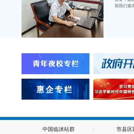
期我们邀
局长谢斌
长将向大
况。谢斌
《政务访
真诚欢迎
意见和建议
审批局在
工作，也
家介绍一下
况。...
中国临沭站群
|
市县区